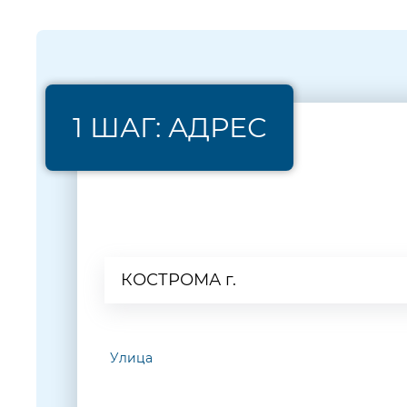
1 ШАГ: АДРЕС
Населенный пункт
КОСТРОМА г.
Улица