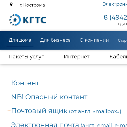
Электрон
г. Кострома
8 (4942
ЕДИН
Для дома
Для бизнеса
О компании
Стар
(current)
Пакеты услуг
Интернет
Кабел
+
Контент
+
NB! Опасный контент
+
Почтовый ящик
(от англ. «mailbox»)
+
Электронная почта
(англ. email, e-mai