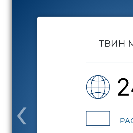
ТВИН 
2
‹
РА