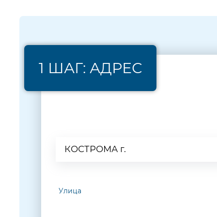
1 ШАГ: АДРЕС
Населенный пункт
КОСТРОМА г.
Улица