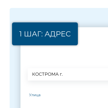
1 ШАГ: АДРЕС
Населенный пункт
КОСТРОМА г.
Улица